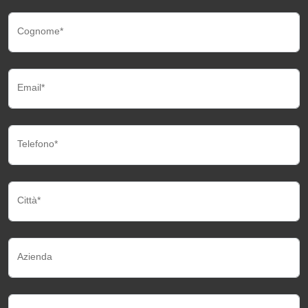
Cognome*
Email*
Telefono*
Città*
Azienda